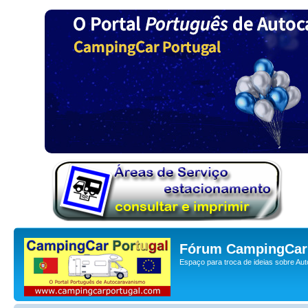
Fórum CampingCar 
Espaço para troca de ideias sobre Au