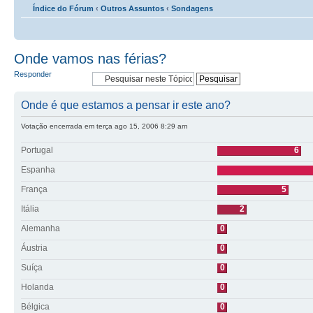
Índice do Fórum
‹
Outros Assuntos
‹
Sondagens
Onde vamos nas férias?
Responder
Onde é que estamos a pensar ir este ano?
Votação encerrada em terça ago 15, 2006 8:29 am
Portugal
6
Espanha
França
5
Itália
2
Alemanha
0
Áustria
0
Suíça
0
Holanda
0
Bélgica
0