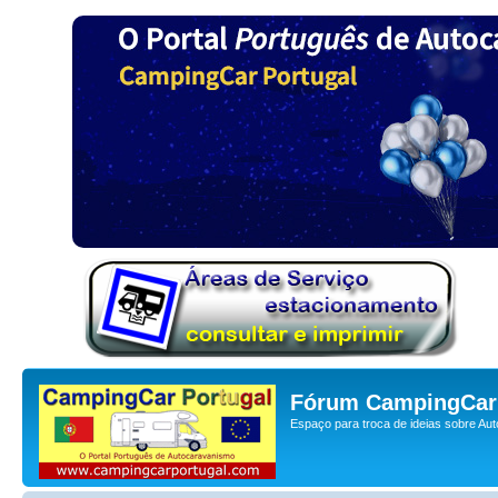
Fórum CampingCar 
Espaço para troca de ideias sobre Au