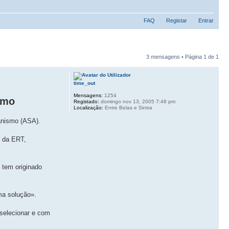
FAQ
Registar
Entrar
3 mensagens • Página
1
de
1
time_out
Mensagens:
1254
smo
Registado:
domingo nov 13, 2005 7:48 pm
Localização:
Entre Belas e Sintra
anismo (ASA).
e da ERT,
 tem originado
ma solução».
selecionar e com