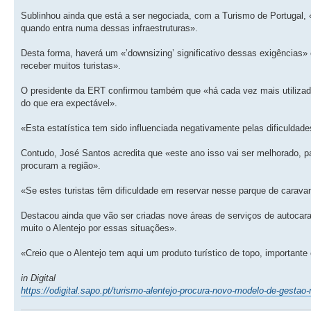
Sublinhou ainda que está a ser negociada, com a Turismo de Portugal,
quando entra numa dessas infraestruturas».
Desta forma, haverá um «’downsizing’ significativo dessas exigências»
receber muitos turistas».
O presidente da ERT confirmou também que «há cada vez mais utilizado
do que era expectável».
«Esta estatística tem sido influenciada negativamente pelas dificuldades
Contudo, José Santos acredita que «este ano isso vai ser melhorado, 
procuram a região».
«Se estes turistas têm dificuldade em reservar nesse parque de carava
Destacou ainda que vão ser criadas nove áreas de serviços de autocar
muito o Alentejo por essas situações».
«Creio que o Alentejo tem aqui um produto turístico de topo, importante
in Digital
https://odigital.sapo.pt/turismo-alentejo-procura-novo-modelo-de-gesta