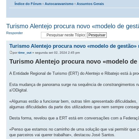
Índice do Fórum
‹
Autocaravanismo
‹
Assuntos Gerais
Turismo Alentejo procura novo «modelo de gest
Responder
Turismo Alentejo procura novo «modelo de gestão» 
por
time_out
» segunda set 02, 2024 2:45 pm
Turismo Alentejo procura novo «modelo de 
A Entidade Regional de Turismo (ERT) do Alentejo e Ribatejo está à p
Esta mudança de panorama surge na sequência de constrangimentos na
a’ODigital.
«Algumas estão a funcionar bem, outras têm apresentado dificuldades,
algumas dificuldades da parte dos utilizadores que nem sempre consegu
Desta forma, revelou que a ERT está em conversações com a Federaçã
«Penso que estamos no caminho de uma solução que vai permitir que c
que parceiros vai querer trabalhar», destacou José Santos.