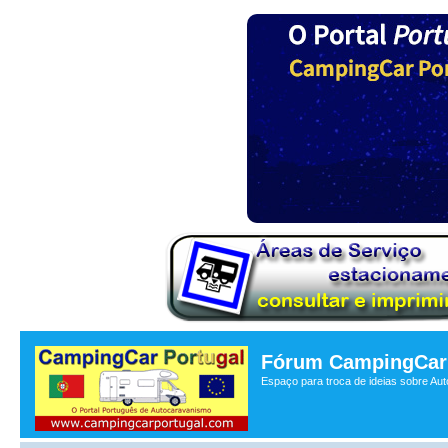
Fórum CampingCar 
Espaço para troca de ideias sobre Au