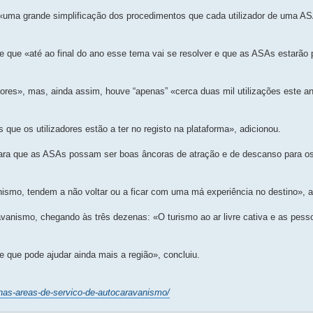
 «uma grande simplificação dos procedimentos que cada utilizador de uma A
 e que «até ao final do ano esse tema vai se resolver e que as ASAs estarão
res», mas, ainda assim, houve “apenas” «cerca duas mil utilizações este 
 que os utilizadores estão a ter no registo na plataforma», adicionou.
para que as ASAs possam ser boas âncoras de atração e de descanso para os
nismo, tendem a não voltar ou a ficar com uma má experiência no destino», 
avanismo, chegando às três dezenas: «O turismo ao ar livre cativa e as pes
 e que pode ajudar ainda mais a região», concluiu.
o-nas-areas-de-servico-de-autocaravanismo/