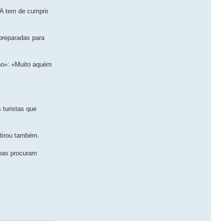
SA tem de cumprir
 preparadas para
ano»: «Muito aquém
 turistas que
atirou também.
soas procuram