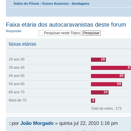
Índice do Fórum
‹
Outros Assuntos
‹
Sondagens
Faixa etária dos autocaravanistas deste forum
Responder
faixas etárias
20 aos 30
28
30 aos 40
8
40 aos 50
65
50 aos 60
59
60 aos 70
34
Mais de 70
4
Total de votos : 273
por
João Morgado
» quinta jul 22, 2010 1:16 pm