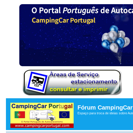
Fórum CampingCar 
Espaço para troca de ideias sobre Au