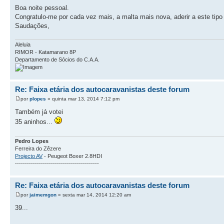
Boa noite pessoal.
Congratulo-me por cada vez mais, a malta mais nova, aderir a este tipo
Saudações,
Aleluia
RIMOR - Katamarano 8P
Departamento de Sócios do C.A.A.
Re: Faixa etária dos autocaravanistas deste forum
por
plopes
» quinta mar 13, 2014 7:12 pm
Também já votei
35 aninhos...
Pedro Lopes
Ferreira do Zêzere
Projecto AV
- Peugeot Boxer 2.8HDI
------------------------------------------
Re: Faixa etária dos autocaravanistas deste forum
por
jaimemgon
» sexta mar 14, 2014 12:20 am
39...