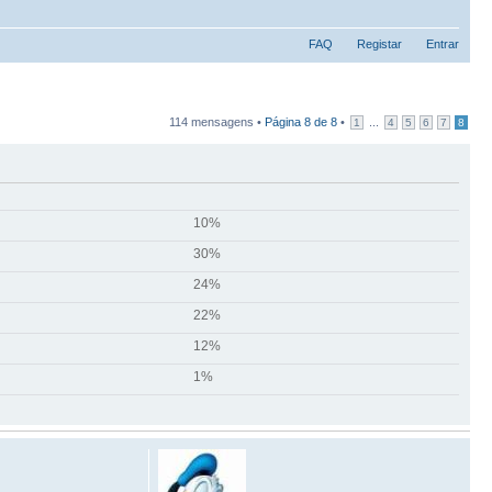
FAQ
Registar
Entrar
114 mensagens •
Página
8
de
8
•
...
1
4
5
6
7
8
10%
30%
24%
22%
12%
1%