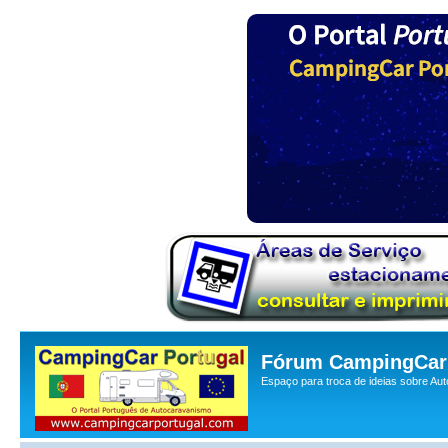
Fórum CampingCar 
Espaço para troca de ideias sobre Au