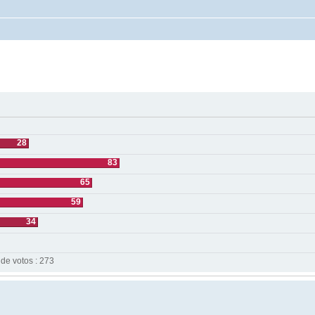
28
83
65
59
34
 de votos : 273