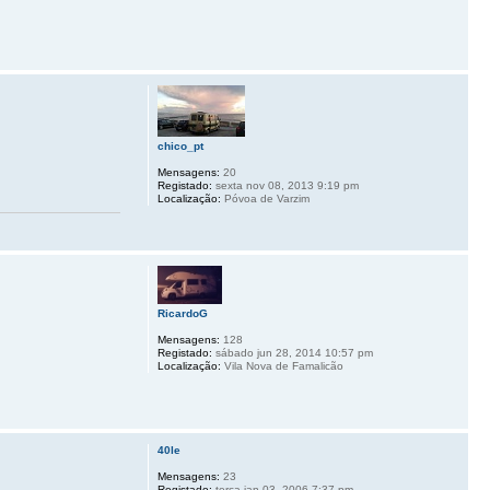
chico_pt
Mensagens:
20
Registado:
sexta nov 08, 2013 9:19 pm
Localização:
Póvoa de Varzim
RicardoG
Mensagens:
128
Registado:
sábado jun 28, 2014 10:57 pm
Localização:
Vila Nova de Famalicão
40le
Mensagens:
23
Registado:
terça jan 03, 2006 7:37 pm