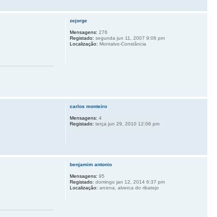
zejorge
Mensagens:
276
Registado:
segunda jun 11, 2007 9:06 pm
Localização:
Montalvo-Constância
carlos monteiro
Mensagens:
4
Registado:
terça jun 29, 2010 12:06 pm
benjamim antonio
Mensagens:
95
Registado:
domingo jan 12, 2014 6:37 pm
Localização:
arcena, alverca do ribatejo