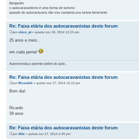
Benjamim
o autocaravanismo é uma forma de turismo
quando de autocaravana não sou campista,sou turista itenerante.
Re: Faixa etária dos autocaravanistas deste forum
por
chico_pt
» quarta nov 19, 2014 12:23 am
25 anos e meio...
em cada perna!
Autovivenda,o parente pobre do auto...
Re: Faixa etária dos autocaravanistas deste forum
por
RicardoG
» quinta nov 27, 2014 12:13 pm
Bom dia!
Ricardo
39 anos
Re: Faixa etária dos autocaravanistas deste forum
por
40le
» quinta nov 27, 2014 2:35 pm