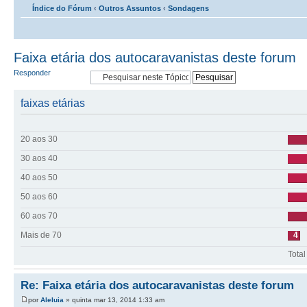
Índice do Fórum
‹
Outros Assuntos
‹
Sondagens
Faixa etária dos autocaravanistas deste forum
Responder
faixas etárias
20 aos 30
30 aos 40
40 aos 50
50 aos 60
60 aos 70
Mais de 70
4
Total
Re: Faixa etária dos autocaravanistas deste forum
por
Aleluia
» quinta mar 13, 2014 1:33 am