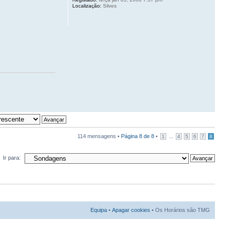
Localização:
Silves
114 mensagens •
Página
8
de
8
•
...
1
4
5
6
7
8
Ir para:
Equipa
•
Apagar cookies
• Os Horários são TMG