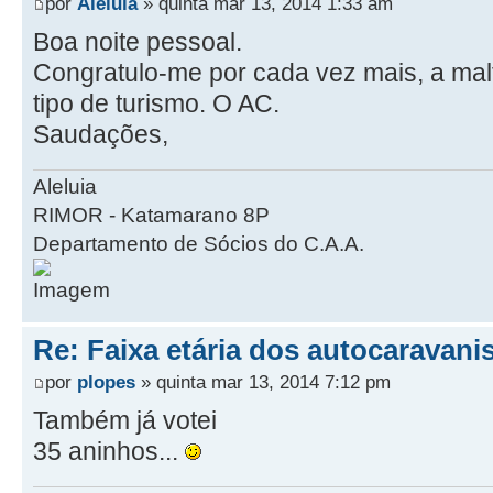
por
Aleluia
» quinta mar 13, 2014 1:33 am
Boa noite pessoal.
Congratulo-me por cada vez mais, a malt
tipo de turismo. O AC.
Saudações,
Aleluia
RIMOR - Katamarano 8P
Departamento de Sócios do C.A.A.
Re: Faixa etária dos autocaravani
por
plopes
» quinta mar 13, 2014 7:12 pm
Também já votei
35 aninhos...