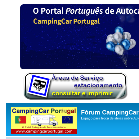
Fórum CampingCar 
Espaço para troca de ideias sobre Au