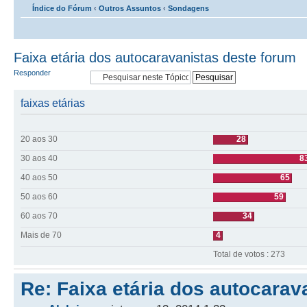
Índice do Fórum
‹
Outros Assuntos
‹
Sondagens
Faixa etária dos autocaravanistas deste forum
Responder
faixas etárias
20 aos 30
28
30 aos 40
8
40 aos 50
65
50 aos 60
59
60 aos 70
34
Mais de 70
4
Total de votos : 273
Re: Faixa etária dos autocarav