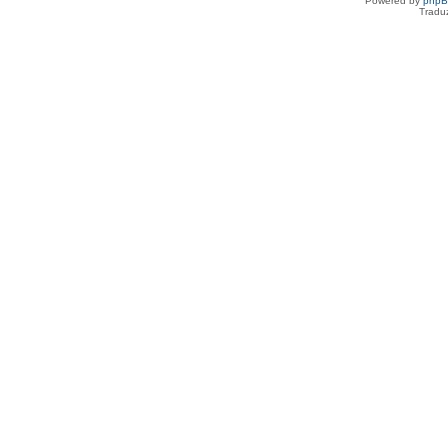
Powered by
php
Tradu