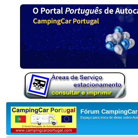
Fórum CampingCar 
Espaço para troca de ideias sobre Au