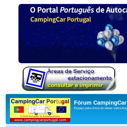
Fórum CampingCar 
Espaço para troca de ideias sobre Au