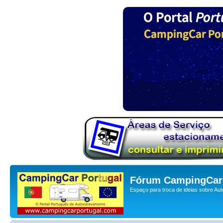
Fórum CampingCar 
Espaço para troca de ideias sobre Au