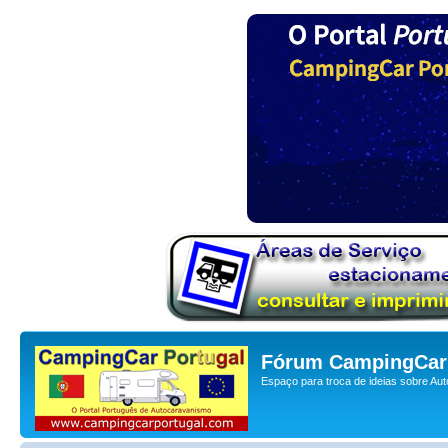
Fórum CampingCar 
Espaço para troca de ideias sobre Au