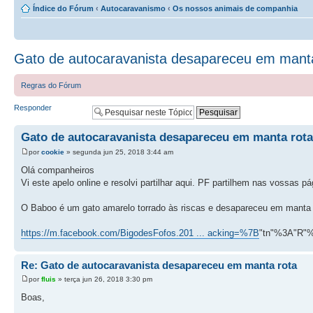
Índice do Fórum
‹
Autocaravanismo
‹
Os nossos animais de companhia
Gato de autocaravanista desapareceu em mant
Regras do Fórum
Responder
Gato de autocaravanista desapareceu em manta rota
por
cookie
» segunda jun 25, 2018 3:44 am
Olá companheiros
Vi este apelo online e resolvi partilhar aqui. PF partilhem nas vossas
O Baboo é um gato amarelo torrado às riscas e desapareceu em manta r
https://m.facebook.com/BigodesFofos.201 ... acking=%7B
"tn"%3A"R"
Re: Gato de autocaravanista desapareceu em manta rota
por
fluis
» terça jun 26, 2018 3:30 pm
Boas,