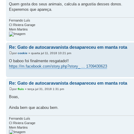
Quem gosta dos seus animais, calcula a angustia desses donos.
Esperemos que apareça.
Fernando Luís
CI Riviera Garage
Mem Martins
Re: Gato de autocaravanista desapareceu em manta rota
por
cookie
» quarta jul 11, 2018 10:21 pm
O baboo foi finalmente resgatado!!
https://m.facebook.com/story.php?story_ ... 1709430623
Re: Gato de autocaravanista desapareceu em manta rota
por
fluis
» terça jul 31, 2018 1:31 pm
Boas,
Ainda bem que acabou bem.
Fernando Luís
CI Riviera Garage
Mem Martins