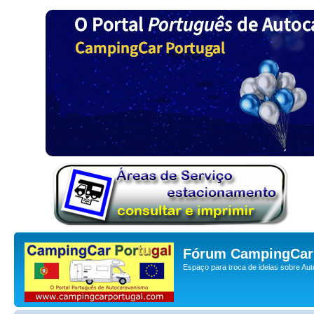
Fórum CampingCar 
Espaço para troca de ideias sobre Au