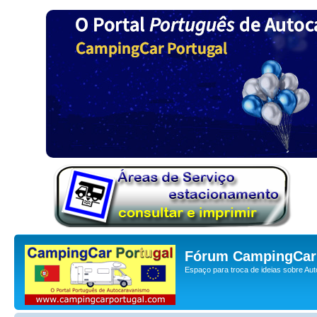
Fórum CampingCar 
Espaço para troca de ideias sobre Au