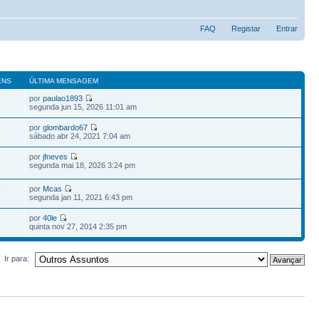
FAQ
Registar
Entrar
ENS
ÚLTIMA MENSAGEM
por
paulao1893
segunda jun 15, 2026 11:01 am
por
glombardo67
sábado abr 24, 2021 7:04 am
por
jfneves
segunda mai 18, 2026 3:24 pm
por
Mcas
7
segunda jan 11, 2021 6:43 pm
por
40le
quinta nov 27, 2014 2:35 pm
Ir para: