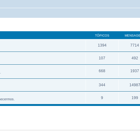
TÓPICOS
MENSAG
1394
7714
107
492
668
1937
.
344
1498
9
199
hecermos.