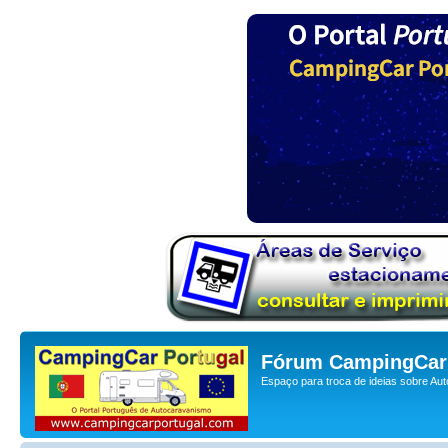
Fórum CampingCar 
Espaço para troca de ideias sobre Au