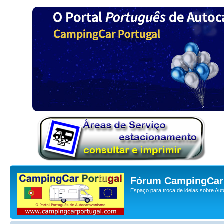
Fórum CampingCar 
Espaço para troca de ideias sobre Au