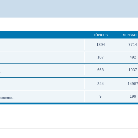
TÓPICOS
MENSAG
1394
7714
107
492
668
1937
.
344
1498
9
199
hecermos.