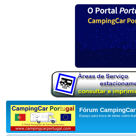
Fórum CampingCar 
Espaço para troca de ideias sobre Au