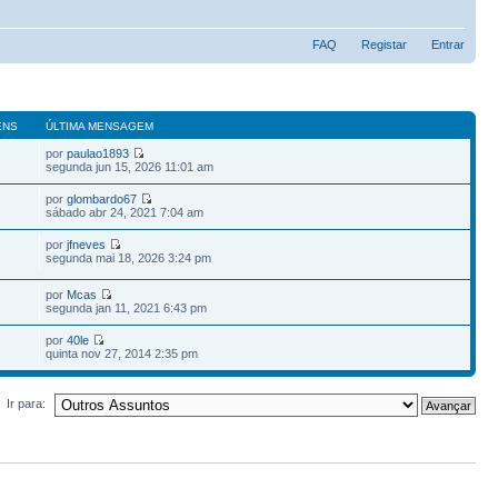
FAQ
Registar
Entrar
ENS
ÚLTIMA MENSAGEM
por
paulao1893
segunda jun 15, 2026 11:01 am
por
glombardo67
sábado abr 24, 2021 7:04 am
por
jfneves
segunda mai 18, 2026 3:24 pm
por
Mcas
7
segunda jan 11, 2021 6:43 pm
por
40le
quinta nov 27, 2014 2:35 pm
Ir para: