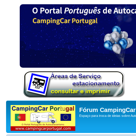
Fórum CampingCar 
Espaço para troca de ideias sobre Au