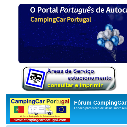
Fórum CampingCar 
Espaço para troca de ideias sobre Au