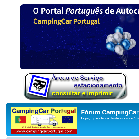
Fórum CampingCar 
Espaço para troca de ideias sobre Au