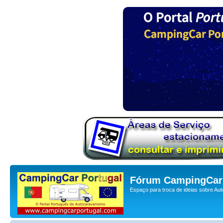
Fórum CampingCar 
Espaço para troca de ideias sobre Au