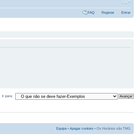
FAQ
Registar
Entrar
Ir para:
Equipa
•
Apagar cookies
• Os Horários são TMG