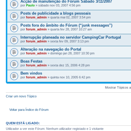
Acção de manutenção do Fórum Sábado 3/11/2007
por
Paulo
» sábado nov 03, 2007 4:56 pm
Posts de publicidade a blogs pessoais
por
forum_admin
» quarta mai 02, 2007 3:54 pm
Posts fora do âmbito do Fórum (“junk messages”)
por
forum_admin
» quarta fev 28, 2007 10:27 am
Interrupção planeada no servidor CampingCar Portugal
por
forum_admin
» sexta fev 09, 2007 3:13 pm
Alteração na navegação do Portal
por
forum_admin
» domingo jan 28, 2007 10:30 pm
Boas Festas
por
forum_admin
» sexta dez 15, 2006 4:28 pm
Bem vindos
por
forum_admin
» quinta nov 10, 2005 6:42 pm
Mostrar Tópicos a
Criar um novo Tópico
Voltar para Índice do Fórum
QUEM ESTÁ LIGADO:
Utilizador a ver este Fórum: Nenhum utilizador registado e 1 visitante