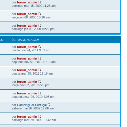
por
forum_admin
0
domingo mar 15, 2009 11:25 am
por
forum_admin
6
terça jan 08, 2008 10:26 am
por
forum_admin
2
domingo jan 06, 2008 10:22 pm
ES
ÚLTIMA MENSAGEM
por
forum_admin
9
quinta nov 24, 2011 9:02 am
por
forum_admin
2
segunda nov 07, 2011 10:12 am
por
forum_admin
3
quarta mar 30, 2011 12:16 am
por
forum_admin
5
terça nov 02, 2010 5:23 pm
por
forum_admin
8
segunda mar 29, 2010 4:03 pm
por
CampingCar Portugal
1
sábado mai 16, 2009 12:06 am
por
forum_admin
7
domingo mar 29, 2009 10:42 pm