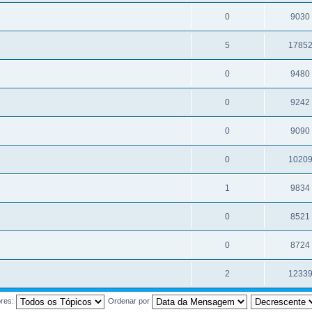
0
9030
5
1785
0
9480
0
9242
0
9090
0
1020
1
9834
0
8521
0
8724
2
1233
ores:
Ordenar por