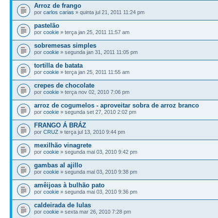
Arroz de frango
por
carlos carias
» quinta jul 21, 2011 11:24 pm
pastelão
por
cookie
» terça jan 25, 2011 11:57 am
sobremesas simples
por
cookie
» segunda jan 31, 2011 11:05 pm
tortilla de batata
por
cookie
» terça jan 25, 2011 11:55 am
crepes de chocolate
por
cookie
» terça nov 02, 2010 7:06 pm
arroz de cogumelos - aproveitar sobra de arroz branco
por
cookie
» segunda set 27, 2010 2:02 pm
FRANGO Á BRÁZ
por
CRUZ
» terça jul 13, 2010 9:44 pm
mexilhão vinagrete
por
cookie
» segunda mai 03, 2010 9:42 pm
gambas al ajillo
por
cookie
» segunda mai 03, 2010 9:38 pm
amêijoas à bulhão pato
por
cookie
» segunda mai 03, 2010 9:36 pm
caldeirada de lulas
por
cookie
» sexta mar 26, 2010 7:28 pm