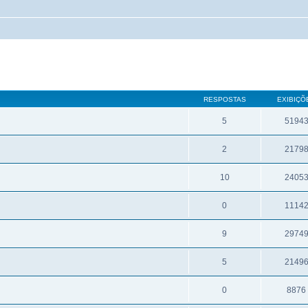
RESPOSTAS
EXIBIÇÕ
5
5194
2
2179
10
2405
0
1114
9
2974
5
2149
0
8876