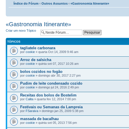
Índice do Fórum
‹
Outros Assuntos
‹
«Gastronomia Itinerante»
«Gastronomia Itinerante»
Criar um novo Tópico
TÓPICOS
tagliatele carbonara
por
cookie
» quarta Oct 14, 2009 9:46 am
Arroz de salsicha
por
cookie
» quinta set 07, 2017 10:26 am
bolos cozidos no fogão
por
cookie
» domingo abr 30, 2017 2:27 pm
Pudim de leite condensado cozido
por
cookie
» domingo jul 24, 2016 2:49 pm
Receitas dos bolos de Bostelim
por
Calita
» quarta fev 12, 2014 7:00 pm
Festivais ou Semanas da Lampreia
por
FSaraiva
» domingo jan 25, 2009 5:38 pm
massada de bacalhau
por
cookie
» quinta set 05, 2013 7:56 pm