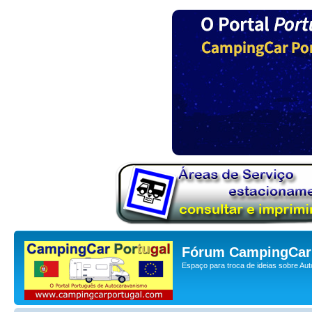
Fórum CampingCar 
Espaço para troca de ideias sobre Au