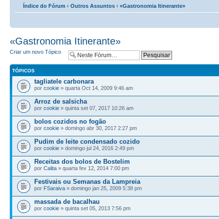
Índice do Fórum
‹
Outros Assuntos
‹
«Gastronomia Itinerante»
«Gastronomia Itinerante»
Criar um novo Tópico
TÓPICOS
tagliatele carbonara
por
cookie
» quarta Oct 14, 2009 9:46 am
Arroz de salsicha
por
cookie
» quinta set 07, 2017 10:26 am
bolos cozidos no fogão
por
cookie
» domingo abr 30, 2017 2:27 pm
Pudim de leite condensado cozido
por
cookie
» domingo jul 24, 2016 2:49 pm
Receitas dos bolos de Bostelim
por
Calita
» quarta fev 12, 2014 7:00 pm
Festivais ou Semanas da Lampreia
por
FSaraiva
» domingo jan 25, 2009 5:38 pm
massada de bacalhau
por
cookie
» quinta set 05, 2013 7:56 pm