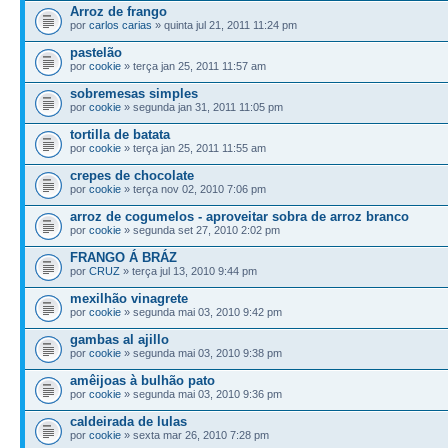
Arroz de frango
por
carlos carias
» quinta jul 21, 2011 11:24 pm
pastelão
por
cookie
» terça jan 25, 2011 11:57 am
sobremesas simples
por
cookie
» segunda jan 31, 2011 11:05 pm
tortilla de batata
por
cookie
» terça jan 25, 2011 11:55 am
crepes de chocolate
por
cookie
» terça nov 02, 2010 7:06 pm
arroz de cogumelos - aproveitar sobra de arroz branco
por
cookie
» segunda set 27, 2010 2:02 pm
FRANGO Á BRÁZ
por
CRUZ
» terça jul 13, 2010 9:44 pm
mexilhão vinagrete
por
cookie
» segunda mai 03, 2010 9:42 pm
gambas al ajillo
por
cookie
» segunda mai 03, 2010 9:38 pm
amêijoas à bulhão pato
por
cookie
» segunda mai 03, 2010 9:36 pm
caldeirada de lulas
por
cookie
» sexta mar 26, 2010 7:28 pm