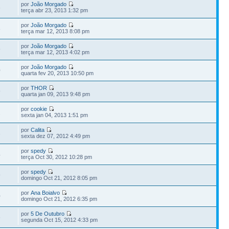
por
João Morgado
6
terça abr 23, 2013 1:32 pm
por
João Morgado
8
terça mar 12, 2013 8:08 pm
por
João Morgado
9
terça mar 12, 2013 4:02 pm
por
João Morgado
0
quarta fev 20, 2013 10:50 pm
por
THOR
9
quarta jan 09, 2013 9:48 pm
por
cookie
2
sexta jan 04, 2013 1:51 pm
por
Calita
3
sexta dez 07, 2012 4:49 pm
por
spedy
4
terça Oct 30, 2012 10:28 pm
por
spedy
9
domingo Oct 21, 2012 8:05 pm
por
Ana Boialvo
0
domingo Oct 21, 2012 6:35 pm
por
5 De Outubro
6
segunda Oct 15, 2012 4:33 pm