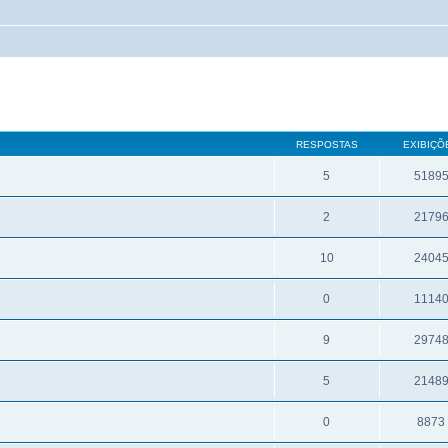
RESPOSTAS
EXIBIÇÕ
5
5189
2
2179
10
2404
0
1114
9
2974
5
2148
0
8873