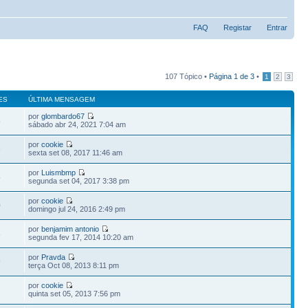
FAQ
Registar
Entrar
107 Tópico •
Página
1
de
3
•
1
2
3
ES
ÚLTIMA MENSAGEM
por
glombardo67
5
sábado abr 24, 2021 7:04 am
por
cookie
6
sexta set 08, 2017 11:46 am
por
Luismbmp
5
segunda set 04, 2017 3:38 pm
por
cookie
0
domingo jul 24, 2016 2:49 pm
por
benjamim antonio
8
segunda fev 17, 2014 10:20 am
por
Pravda
9
terça Oct 08, 2013 8:11 pm
por
cookie
quinta set 05, 2013 7:56 pm