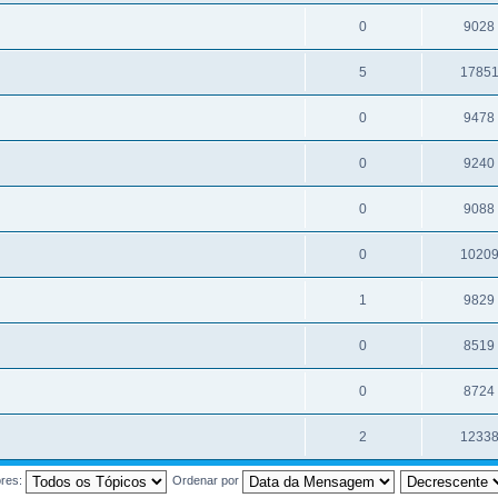
0
9028
5
1785
0
9478
0
9240
0
9088
0
1020
1
9829
0
8519
0
8724
2
1233
ores:
Ordenar por