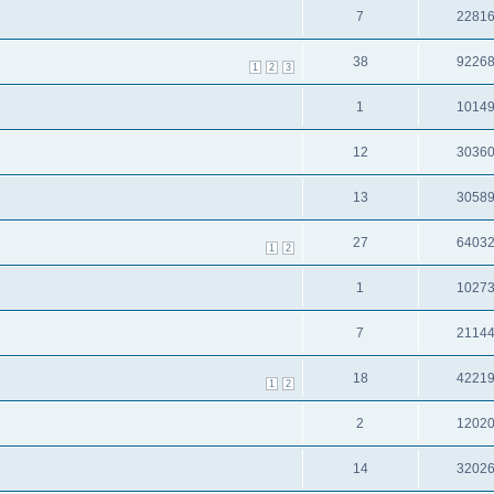
7
2281
38
9226
1
2
3
1
1014
12
3036
13
3058
27
6403
1
2
1
1027
7
2114
18
4221
1
2
2
1202
14
3202