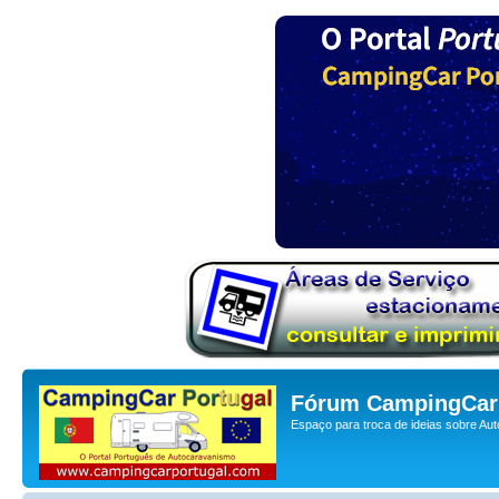
Fórum CampingCar 
Espaço para troca de ideias sobre Au