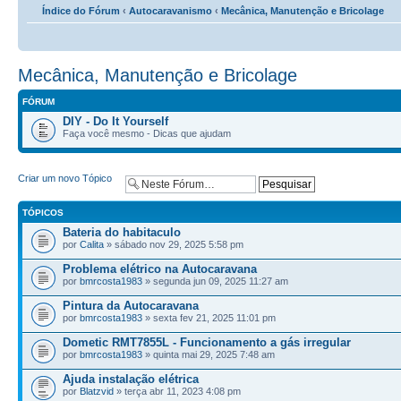
Índice do Fórum
‹
Autocaravanismo
‹
Mecânica, Manutenção e Bricolage
Mecânica, Manutenção e Bricolage
FÓRUM
DIY - Do It Yourself
Faça você mesmo - Dicas que ajudam
Criar um novo Tópico
TÓPICOS
Bateria do habitaculo
por
Calita
» sábado nov 29, 2025 5:58 pm
Problema elétrico na Autocaravana
por
bmrcosta1983
» segunda jun 09, 2025 11:27 am
Pintura da Autocaravana
por
bmrcosta1983
» sexta fev 21, 2025 11:01 pm
Dometic RMT7855L - Funcionamento a gás irregular
por
bmrcosta1983
» quinta mai 29, 2025 7:48 am
Ajuda instalação elétrica
por
Blatzvid
» terça abr 11, 2023 4:08 pm