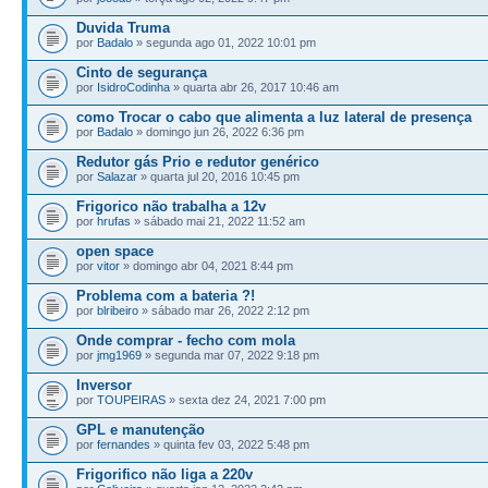
Duvida Truma
por
Badalo
» segunda ago 01, 2022 10:01 pm
Cinto de segurança
por
IsidroCodinha
» quarta abr 26, 2017 10:46 am
como Trocar o cabo que alimenta a luz lateral de presença
por
Badalo
» domingo jun 26, 2022 6:36 pm
Redutor gás Prio e redutor genérico
por
Salazar
» quarta jul 20, 2016 10:45 pm
Frigorico não trabalha a 12v
por
hrufas
» sábado mai 21, 2022 11:52 am
open space
por
vitor
» domingo abr 04, 2021 8:44 pm
Problema com a bateria ?!
por
blribeiro
» sábado mar 26, 2022 2:12 pm
Onde comprar - fecho com mola
por
jmg1969
» segunda mar 07, 2022 9:18 pm
Inversor
por
TOUPEIRAS
» sexta dez 24, 2021 7:00 pm
GPL e manutenção
por
fernandes
» quinta fev 03, 2022 5:48 pm
Frigorifico não liga a 220v