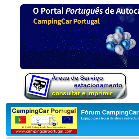
Fórum CampingCar 
Espaço para troca de ideias sobre Au