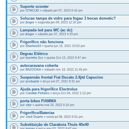
Suporte scooter
por
OTACUD
» sábado jan 07, 2023 6:42 pm
Solucao tampa de vidro para fogao 3 bocas dometic?
por
jhugor
» segunda jan 09, 2023 12:32 pm
Lampada led para WC (ac dc)
por
jhugor
» sábado jan 07, 2023 4:33 pm
Frigorífico não funciona
por
Ebarbos63
» quarta jun 16, 2021 10:02 pm
Degrau Elétrico
por
burrinho 2cv
» quinta Oct 13, 2022 9:47 am
autocaravana coberta
por
BAZOOKA
» sábado nov 19, 2022 11:49 pm
Suspensão frontal Fiat Ducato 2.8jtd Capucino
por
prsduarte
» terça set 07, 2021 8:32 am
Ajuda para frigorífico Electrolux
por
Candido Pinheiro
» terça Oct 04, 2022 1:12 pm
porta bikes FIAMMA
por
vitor
» quinta mai 19, 2022 6:16 pm
Frigorífico/Baterias
por
José Duarte
» sexta jul 08, 2022 6:51 pm
Substituição de Claraboia Thule 40x40
por
joooao
» terça ago 02, 2022 9:47 pm