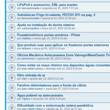
LiFePo4 e acessorios, EBL para manter.
por
becosemsaida
» segunda set 25, 2023 7:07 pm
Subsituicao Frigo tri-valente, FEITO!! DYI na pag. 2
por
becosemsaida
» quarta jul 19, 2023 12:36 pm
Ajuda na instalação de duche exterior
por
carlosmgsiilva
» terça set 12, 2023 10:09 am
Puxadores/trinco portas armários - Pilote
por
mtalhao
» sexta ago 18, 2023 9:13 pm
Que produto usar para aplicar os fixadores portas exteriores
por
blribeiro
» terça jul 04, 2023 6:10 pm
Oficina Mecânica Autocaravana Zona Valongo/Maia/Santo Ti
por
pmerencio
» quarta abr 05, 2023 3:25 pm
Como evitar os maus cheiros nos depositos águas cinzentas
por
joao rafael santos
» domingo mai 14, 2023 9:35 pm
filtro entrada de ar
por
vitor
» quarta abr 19, 2023 9:21 am
Farolins delimitadores para a frente da cálula
por
joao rafael santos
» sexta abr 07, 2023 9:59 am
Água potável na autocaravana
por
Tignoo
» sexta fev 24, 2023 4:23 pm
Dificuldade com a sintonização antena parabólica
por
joao rafael santos
» sábado jan 21, 2023 10:21 am