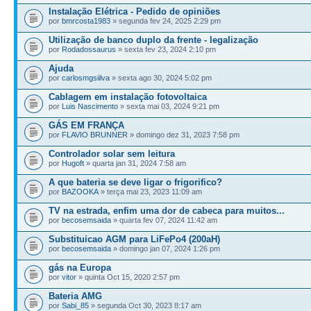
Instalação Elétrica - Pedido de opiniões
por
bmrcosta1983
» segunda fev 24, 2025 2:29 pm
Utilização de banco duplo da frente - legalização
por
Rodadossaurus
» sexta fev 23, 2024 2:10 pm
Ajuda
por
carlosmgsiilva
» sexta ago 30, 2024 5:02 pm
Cablagem em instalação fotovoltaica
por
Luis Nascimento
» sexta mai 03, 2024 9:21 pm
GÁS EM FRANÇA
por
FLAVIO BRUNNER
» domingo dez 31, 2023 7:58 pm
Controlador solar sem leitura
por
Hugoft
» quarta jan 31, 2024 7:58 am
A que bateria se deve ligar o frigorifico?
por
BAZOOKA
» terça mai 23, 2023 11:09 am
TV na estrada, enfim uma dor de cabeca para muitos...
por
becosemsaida
» quarta fev 07, 2024 11:42 am
Substituicao AGM para LiFePo4 (200aH)
por
becosemsaida
» domingo jan 07, 2024 1:26 pm
gás na Europa
por
vitor
» quinta Oct 15, 2020 2:57 pm
Bateria AMG
por
Sabi_85
» segunda Oct 30, 2023 8:17 am