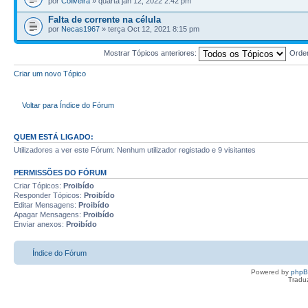
por
Coliveira
» quarta jan 12, 2022 2:42 pm
Falta de corrente na célula
por
Necas1967
» terça Oct 12, 2021 8:15 pm
Mostrar Tópicos anteriores:
Orde
Criar um novo Tópico
Voltar para Índice do Fórum
QUEM ESTÁ LIGADO:
Utilizadores a ver este Fórum: Nenhum utilizador registado e 9 visitantes
PERMISSÕES DO FÓRUM
Criar Tópicos:
Proibído
Responder Tópicos:
Proibído
Editar Mensagens:
Proibído
Apagar Mensagens:
Proibído
Enviar anexos:
Proibído
Índice do Fórum
Powered by
php
Tradu