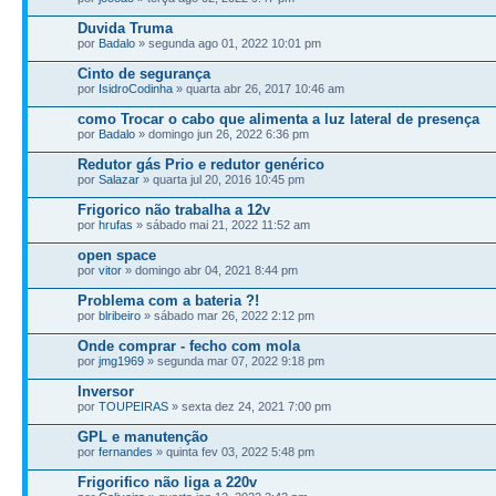
Duvida Truma
por
Badalo
» segunda ago 01, 2022 10:01 pm
Cinto de segurança
por
IsidroCodinha
» quarta abr 26, 2017 10:46 am
como Trocar o cabo que alimenta a luz lateral de presença
por
Badalo
» domingo jun 26, 2022 6:36 pm
Redutor gás Prio e redutor genérico
por
Salazar
» quarta jul 20, 2016 10:45 pm
Frigorico não trabalha a 12v
por
hrufas
» sábado mai 21, 2022 11:52 am
open space
por
vitor
» domingo abr 04, 2021 8:44 pm
Problema com a bateria ?!
por
blribeiro
» sábado mar 26, 2022 2:12 pm
Onde comprar - fecho com mola
por
jmg1969
» segunda mar 07, 2022 9:18 pm
Inversor
por
TOUPEIRAS
» sexta dez 24, 2021 7:00 pm
GPL e manutenção
por
fernandes
» quinta fev 03, 2022 5:48 pm
Frigorifico não liga a 220v