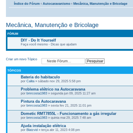
Índice do Fórum
‹
Autocaravanismo
‹
Mecânica, Manutenção e Bricolage
Mecânica, Manutenção e Bricolage
FÓRUM
DIY - Do It Yourself
Faça você mesmo - Dicas que ajudam
Criar um novo Tópico
TÓPICOS
Bateria do habitaculo
por
Calita
» sábado nov 29, 2025 5:58 pm
Problema elétrico na Autocaravana
por
bmrcosta1983
» segunda jun 09, 2025 11:27 am
Pintura da Autocaravana
por
bmrcosta1983
» sexta fev 21, 2025 11:01 pm
Dometic RMT7855L - Funcionamento a gás irregular
por
bmrcosta1983
» quinta mai 29, 2025 7:48 am
Ajuda instalação elétrica
por
Blatzvid
» terça abr 11, 2023 4:08 pm