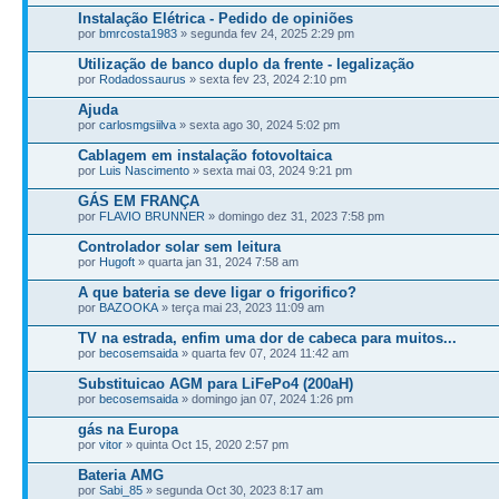
Instalação Elétrica - Pedido de opiniões
por
bmrcosta1983
» segunda fev 24, 2025 2:29 pm
Utilização de banco duplo da frente - legalização
por
Rodadossaurus
» sexta fev 23, 2024 2:10 pm
Ajuda
por
carlosmgsiilva
» sexta ago 30, 2024 5:02 pm
Cablagem em instalação fotovoltaica
por
Luis Nascimento
» sexta mai 03, 2024 9:21 pm
GÁS EM FRANÇA
por
FLAVIO BRUNNER
» domingo dez 31, 2023 7:58 pm
Controlador solar sem leitura
por
Hugoft
» quarta jan 31, 2024 7:58 am
A que bateria se deve ligar o frigorifico?
por
BAZOOKA
» terça mai 23, 2023 11:09 am
TV na estrada, enfim uma dor de cabeca para muitos...
por
becosemsaida
» quarta fev 07, 2024 11:42 am
Substituicao AGM para LiFePo4 (200aH)
por
becosemsaida
» domingo jan 07, 2024 1:26 pm
gás na Europa
por
vitor
» quinta Oct 15, 2020 2:57 pm
Bateria AMG
por
Sabi_85
» segunda Oct 30, 2023 8:17 am