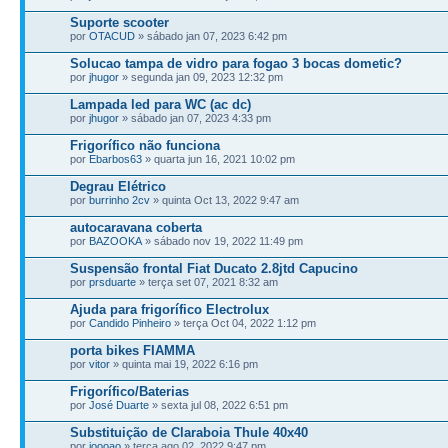
Suporte scooter
por
OTACUD
» sábado jan 07, 2023 6:42 pm
Solucao tampa de vidro para fogao 3 bocas dometic?
por
jhugor
» segunda jan 09, 2023 12:32 pm
Lampada led para WC (ac dc)
por
jhugor
» sábado jan 07, 2023 4:33 pm
Frigorífico não funciona
por
Ebarbos63
» quarta jun 16, 2021 10:02 pm
Degrau Elétrico
por
burrinho 2cv
» quinta Oct 13, 2022 9:47 am
autocaravana coberta
por
BAZOOKA
» sábado nov 19, 2022 11:49 pm
Suspensão frontal Fiat Ducato 2.8jtd Capucino
por
prsduarte
» terça set 07, 2021 8:32 am
Ajuda para frigorífico Electrolux
por
Candido Pinheiro
» terça Oct 04, 2022 1:12 pm
porta bikes FIAMMA
por
vitor
» quinta mai 19, 2022 6:16 pm
Frigorífico/Baterias
por
José Duarte
» sexta jul 08, 2022 6:51 pm
Substituição de Claraboia Thule 40x40
por
joooao
» terça ago 02, 2022 9:47 pm