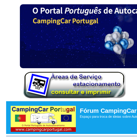
Fórum CampingCar 
Espaço para troca de ideias sobre Au