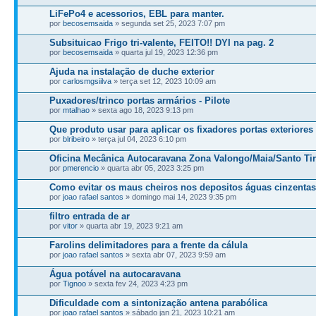
LiFePo4 e acessorios, EBL para manter.
por
becosemsaida
» segunda set 25, 2023 7:07 pm
Subsituicao Frigo tri-valente, FEITO!! DYI na pag. 2
por
becosemsaida
» quarta jul 19, 2023 12:36 pm
Ajuda na instalação de duche exterior
por
carlosmgsiilva
» terça set 12, 2023 10:09 am
Puxadores/trinco portas armários - Pilote
por
mtalhao
» sexta ago 18, 2023 9:13 pm
Que produto usar para aplicar os fixadores portas exteriores
por
blribeiro
» terça jul 04, 2023 6:10 pm
Oficina Mecânica Autocaravana Zona Valongo/Maia/Santo Ti
por
pmerencio
» quarta abr 05, 2023 3:25 pm
Como evitar os maus cheiros nos depositos águas cinzentas
por
joao rafael santos
» domingo mai 14, 2023 9:35 pm
filtro entrada de ar
por
vitor
» quarta abr 19, 2023 9:21 am
Farolins delimitadores para a frente da cálula
por
joao rafael santos
» sexta abr 07, 2023 9:59 am
Água potável na autocaravana
por
Tignoo
» sexta fev 24, 2023 4:23 pm
Dificuldade com a sintonização antena parabólica
por
joao rafael santos
» sábado jan 21, 2023 10:21 am