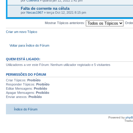
por
Coliveira
» quarta jan 12, 2022 2:42 pm
Falta de corrente na célula
por
Necas1967
» terça Oct 12, 2021 8:15 pm
Mostrar Tópicos anteriores:
Orde
Criar um novo Tópico
Voltar para Índice do Fórum
QUEM ESTÁ LIGADO:
Utilizadores a ver este Fórum: Nenhum utilizador registado e 5 visitantes
PERMISSÕES DO FÓRUM
Criar Tópicos:
Proibído
Responder Tópicos:
Proibído
Editar Mensagens:
Proibído
Apagar Mensagens:
Proibído
Enviar anexos:
Proibído
Índice do Fórum
Powered by
php
Tradu