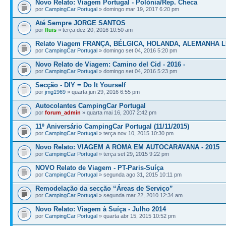
Novo Relato: Viagem Portugal - Polónia/Rep. Checa
por
CampingCar Portugal
» domingo mar 19, 2017 6:20 pm
Até Sempre JORGE SANTOS
por
fluis
» terça dez 20, 2016 10:50 am
Relato Viagem FRANÇA, BÉLGICA, HOLANDA, ALEMANHA
por
CampingCar Portugal
» domingo set 04, 2016 5:20 pm
Novo Relato de Viagem: Camino del Cid - 2016 -
por
CampingCar Portugal
» domingo set 04, 2016 5:23 pm
Secção - DIY = Do It Yourself
por
jmg1969
» quarta jun 29, 2016 6:55 pm
Autocolantes CampingCar Portugal
por
forum_admin
» quarta mai 16, 2007 2:42 pm
11º Aniversário CampingCar Portugal (11/11/2015)
por
CampingCar Portugal
» terça nov 10, 2015 10:30 pm
Novo Relato: VIAGEM A ROMA EM AUTOCARAVANA - 2015
por
CampingCar Portugal
» terça set 29, 2015 9:22 pm
NOVO Relato de Viagem - PT-Paris-Suíça
por
CampingCar Portugal
» segunda ago 31, 2015 10:11 pm
Remodelação da secção “Áreas de Serviço”
por
CampingCar Portugal
» segunda mar 22, 2010 12:34 am
Novo Relato: Viagem à Suíça - Julho 2014
por
CampingCar Portugal
» quarta abr 15, 2015 10:52 pm