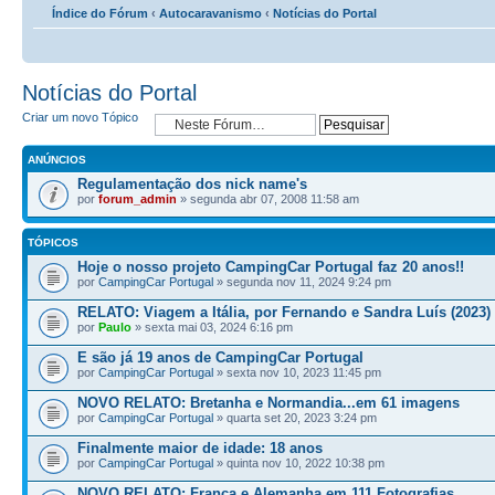
Índice do Fórum
‹
Autocaravanismo
‹
Notícias do Portal
Notícias do Portal
Criar um novo Tópico
ANÚNCIOS
Regulamentação dos nick name's
por
forum_admin
» segunda abr 07, 2008 11:58 am
TÓPICOS
Hoje o nosso projeto CampingCar Portugal faz 20 anos!!
por
CampingCar Portugal
» segunda nov 11, 2024 9:24 pm
RELATO: Viagem a Itália, por Fernando e Sandra Luís (2023)
por
Paulo
» sexta mai 03, 2024 6:16 pm
E são já 19 anos de CampingCar Portugal
por
CampingCar Portugal
» sexta nov 10, 2023 11:45 pm
NOVO RELATO: Bretanha e Normandia...em 61 imagens
por
CampingCar Portugal
» quarta set 20, 2023 3:24 pm
Finalmente maior de idade: 18 anos
por
CampingCar Portugal
» quinta nov 10, 2022 10:38 pm
NOVO RELATO: França e Alemanha em 111 Fotografias