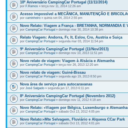
10º Aniversário CampingCar Portugal (11/11/2014)
por
F.Ramos
» terça nov 11, 2014 12:26 am
Acesso impossível a MECÃNICA, MANUTENÇÃO E BRICOL
por
caminheiro
» quinta set 04, 2014 2:55 pm
Novo Relato: Viagem a França - BRETANHA, NORMANDIA E 
por
CampingCar Portugal
» domingo mar 30, 2014 10:38 pm
Relato Viagem: Andorra, Fr, It, Eslov, Cro, Austria e Suiça
por
CampingCar Portugal
» segunda mar 03, 2014 11:54 pm
9º Aniversário CampingCar Portugal (11/Nov/2013)
por
CampingCar Portugal
» domingo nov 10, 2013 11:51 pm
Novo relato de viagem: Viagem à Alsácia e Alemanha
por
CampingCar Portugal
» terça nov 26, 2013 12:20 am
Novo relato de viagem: Guiné-Bissau
por
CampingCar Portugal
» segunda ago 19, 2013 8:50 pm
Nova área de serviço para autocaravanas
por
José Salgado
» segunda jun 17, 2013 6:11 pm
8º Aniversário CampingCar Portugal (Novembro 2012)
por
CampingCar Portugal
» domingo nov 11, 2012 4:18 am
Novo Relato: «Viagem por Bélgica, Luxemburgo e Alemanha
por
CampingCar Portugal
» sábado Oct 13, 2012 4:05 pm
Novo Relato:«Mte Selvagem, Fluviário e Alqueva CCar Park
por
CampingCar Portugal
» sábado Oct 13, 2012 4:01 pm