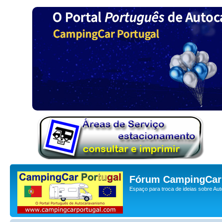
Fórum CampingCar 
Espaço para troca de ideias sobre Au