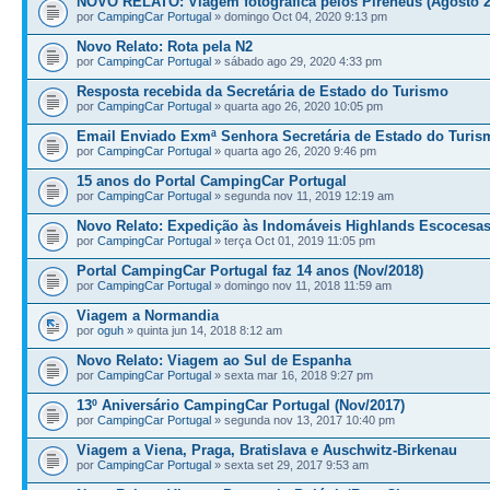
NOVO RELATO: Viagem fotográfica pelos Pirenéus (Agosto 2
por
CampingCar Portugal
» domingo Oct 04, 2020 9:13 pm
Novo Relato: Rota pela N2
por
CampingCar Portugal
» sábado ago 29, 2020 4:33 pm
Resposta recebida da Secretária de Estado do Turismo
por
CampingCar Portugal
» quarta ago 26, 2020 10:05 pm
Email Enviado Exmª Senhora Secretária de Estado do Turis
por
CampingCar Portugal
» quarta ago 26, 2020 9:46 pm
15 anos do Portal CampingCar Portugal
por
CampingCar Portugal
» segunda nov 11, 2019 12:19 am
Novo Relato: Expedição às Indomáveis Highlands Escocesa
por
CampingCar Portugal
» terça Oct 01, 2019 11:05 pm
Portal CampingCar Portugal faz 14 anos (Nov/2018)
por
CampingCar Portugal
» domingo nov 11, 2018 11:59 am
Viagem a Normandia
por
oguh
» quinta jun 14, 2018 8:12 am
Novo Relato: Viagem ao Sul de Espanha
por
CampingCar Portugal
» sexta mar 16, 2018 9:27 pm
13º Aniversário CampingCar Portugal (Nov/2017)
por
CampingCar Portugal
» segunda nov 13, 2017 10:40 pm
Viagem a Viena, Praga, Bratislava e Auschwitz-Birkenau
por
CampingCar Portugal
» sexta set 29, 2017 9:53 am