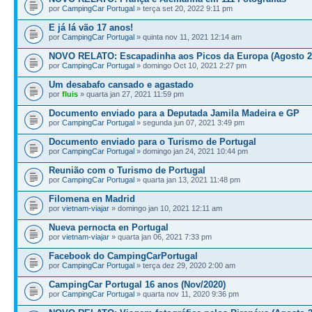
por
CampingCar Portugal
» terça set 20, 2022 9:11 pm
E já lá vão 17 anos!
por
CampingCar Portugal
» quinta nov 11, 2021 12:14 am
NOVO RELATO: Escapadinha aos Picos da Europa (Agosto 2
por
CampingCar Portugal
» domingo Oct 10, 2021 2:27 pm
Um desabafo cansado e agastado
por
fluis
» quarta jan 27, 2021 11:59 pm
Documento enviado para a Deputada Jamila Madeira e GP
por
CampingCar Portugal
» segunda jun 07, 2021 3:49 pm
Documento enviado para o Turismo de Portugal
por
CampingCar Portugal
» domingo jan 24, 2021 10:44 pm
Reunião com o Turismo de Portugal
por
CampingCar Portugal
» quarta jan 13, 2021 11:48 pm
Filomena en Madrid
por
vietnam-viajar
» domingo jan 10, 2021 12:11 am
Nueva pernocta en Portugal
por
vietnam-viajar
» quarta jan 06, 2021 7:33 pm
Facebook do CampingCarPortugal
por
CampingCar Portugal
» terça dez 29, 2020 2:00 am
CampingCar Portugal 16 anos (Nov/2020)
por
CampingCar Portugal
» quarta nov 11, 2020 9:36 pm