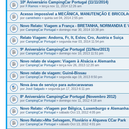
10º Aniversário CampingCar Portugal (11/11/2014)
por
F.Ramos
» terça nov 11, 2014 12:26 am
Acesso impossível a MECÃNICA, MANUTENÇÃO E BRICOL
por
caminheiro
» quinta set 04, 2014 2:55 pm
Novo Relato: Viagem a França - BRETANHA, NORMANDIA E 
por
CampingCar Portugal
» domingo mar 30, 2014 10:38 pm
Relato Viagem: Andorra, Fr, It, Eslov, Cro, Austria e Suiça
por
CampingCar Portugal
» segunda mar 03, 2014 11:54 pm
9º Aniversário CampingCar Portugal (11/Nov/2013)
por
CampingCar Portugal
» domingo nov 10, 2013 11:51 pm
Novo relato de viagem: Viagem à Alsácia e Alemanha
por
CampingCar Portugal
» terça nov 26, 2013 12:20 am
Novo relato de viagem: Guiné-Bissau
por
CampingCar Portugal
» segunda ago 19, 2013 8:50 pm
Nova área de serviço para autocaravanas
por
José Salgado
» segunda jun 17, 2013 6:11 pm
8º Aniversário CampingCar Portugal (Novembro 2012)
por
CampingCar Portugal
» domingo nov 11, 2012 4:18 am
Novo Relato: «Viagem por Bélgica, Luxemburgo e Alemanha
por
CampingCar Portugal
» sábado Oct 13, 2012 4:05 pm
Novo Relato:«Mte Selvagem, Fluviário e Alqueva CCar Park
por
CampingCar Portugal
» sábado Oct 13, 2012 4:01 pm