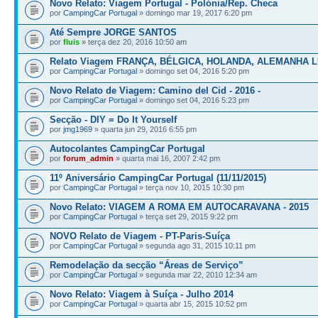
Novo Relato: Viagem Portugal - Polónia/Rep. Checa
por
CampingCar Portugal
» domingo mar 19, 2017 6:20 pm
Até Sempre JORGE SANTOS
por
fluis
» terça dez 20, 2016 10:50 am
Relato Viagem FRANÇA, BÉLGICA, HOLANDA, ALEMANHA
por
CampingCar Portugal
» domingo set 04, 2016 5:20 pm
Novo Relato de Viagem: Camino del Cid - 2016 -
por
CampingCar Portugal
» domingo set 04, 2016 5:23 pm
Secção - DIY = Do It Yourself
por
jmg1969
» quarta jun 29, 2016 6:55 pm
Autocolantes CampingCar Portugal
por
forum_admin
» quarta mai 16, 2007 2:42 pm
11º Aniversário CampingCar Portugal (11/11/2015)
por
CampingCar Portugal
» terça nov 10, 2015 10:30 pm
Novo Relato: VIAGEM A ROMA EM AUTOCARAVANA - 2015
por
CampingCar Portugal
» terça set 29, 2015 9:22 pm
NOVO Relato de Viagem - PT-Paris-Suíça
por
CampingCar Portugal
» segunda ago 31, 2015 10:11 pm
Remodelação da secção “Áreas de Serviço”
por
CampingCar Portugal
» segunda mar 22, 2010 12:34 am
Novo Relato: Viagem à Suíça - Julho 2014
por
CampingCar Portugal
» quarta abr 15, 2015 10:52 pm