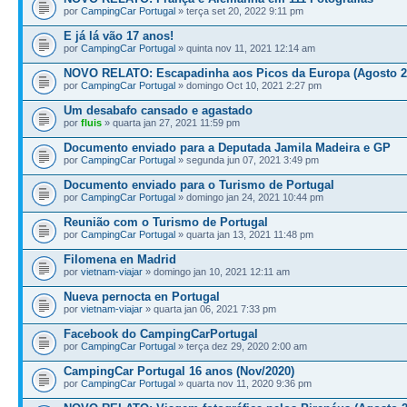
por
CampingCar Portugal
» terça set 20, 2022 9:11 pm
E já lá vão 17 anos!
por
CampingCar Portugal
» quinta nov 11, 2021 12:14 am
NOVO RELATO: Escapadinha aos Picos da Europa (Agosto 2
por
CampingCar Portugal
» domingo Oct 10, 2021 2:27 pm
Um desabafo cansado e agastado
por
fluis
» quarta jan 27, 2021 11:59 pm
Documento enviado para a Deputada Jamila Madeira e GP
por
CampingCar Portugal
» segunda jun 07, 2021 3:49 pm
Documento enviado para o Turismo de Portugal
por
CampingCar Portugal
» domingo jan 24, 2021 10:44 pm
Reunião com o Turismo de Portugal
por
CampingCar Portugal
» quarta jan 13, 2021 11:48 pm
Filomena en Madrid
por
vietnam-viajar
» domingo jan 10, 2021 12:11 am
Nueva pernocta en Portugal
por
vietnam-viajar
» quarta jan 06, 2021 7:33 pm
Facebook do CampingCarPortugal
por
CampingCar Portugal
» terça dez 29, 2020 2:00 am
CampingCar Portugal 16 anos (Nov/2020)
por
CampingCar Portugal
» quarta nov 11, 2020 9:36 pm