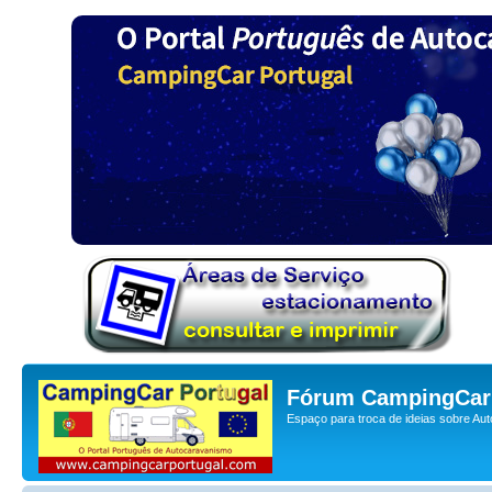
Fórum CampingCar 
Espaço para troca de ideias sobre Au