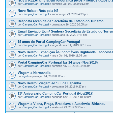
NOVO RELATO: Viagem fotográfica pelos Pirenéus (Agosto 2
por
CampingCar Portugal
» domingo Oct 04, 2020 9:13 pm
Novo Relato: Rota pela N2
por
CampingCar Portugal
» sábado ago 29, 2020 4:33 pm
Resposta recebida da Secretária de Estado do Turismo
por
CampingCar Portugal
» quarta ago 26, 2020 10:05 pm
Email Enviado Exmª Senhora Secretária de Estado do Turis
por
CampingCar Portugal
» quarta ago 26, 2020 9:46 pm
15 anos do Portal CampingCar Portugal
por
CampingCar Portugal
» segunda nov 11, 2019 12:19 am
Novo Relato: Expedição às Indomáveis Highlands Escocesa
por
CampingCar Portugal
» terça Oct 01, 2019 11:05 pm
Portal CampingCar Portugal faz 14 anos (Nov/2018)
por
CampingCar Portugal
» domingo nov 11, 2018 11:59 am
Viagem a Normandia
por
oguh
» quinta jun 14, 2018 8:12 am
Novo Relato: Viagem ao Sul de Espanha
por
CampingCar Portugal
» sexta mar 16, 2018 9:27 pm
13º Aniversário CampingCar Portugal (Nov/2017)
por
CampingCar Portugal
» segunda nov 13, 2017 10:40 pm
Viagem a Viena, Praga, Bratislava e Auschwitz-Birkenau
por
CampingCar Portugal
» sexta set 29, 2017 9:53 am