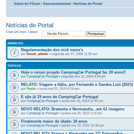
Índice do Fórum
‹
Autocaravanismo
‹
Notícias do Portal
Notícias do Portal
Criar um novo Tópico
ANÚNCIOS
Regulamentação dos nick name's
por
forum_admin
» segunda abr 07, 2008 11:58 am
TÓPICOS
Hoje o nosso projeto CampingCar Portugal faz 20 anos!!
por
CampingCar Portugal
» segunda nov 11, 2024 9:24 pm
RELATO: Viagem a Itália, por Fernando e Sandra Luís (2023)
por
Paulo
» sexta mai 03, 2024 6:16 pm
E são já 19 anos de CampingCar Portugal
por
CampingCar Portugal
» sexta nov 10, 2023 11:45 pm
NOVO RELATO: Bretanha e Normandia...em 61 imagens
por
CampingCar Portugal
» quarta set 20, 2023 3:24 pm
Finalmente maior de idade: 18 anos
por
CampingCar Portugal
» quinta nov 10, 2022 10:38 pm
NOVO RELATO: França e Alemanha em 111 Fotografias