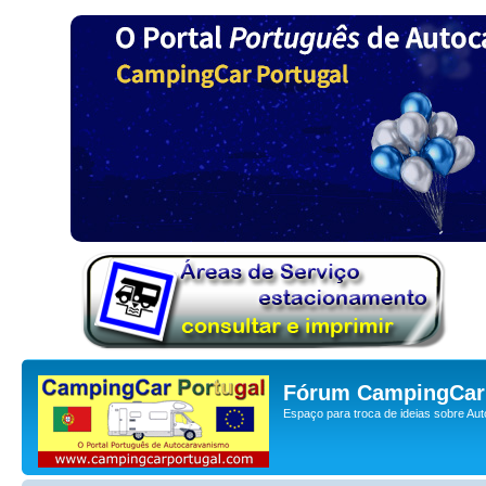
Fórum CampingCar 
Espaço para troca de ideias sobre Au