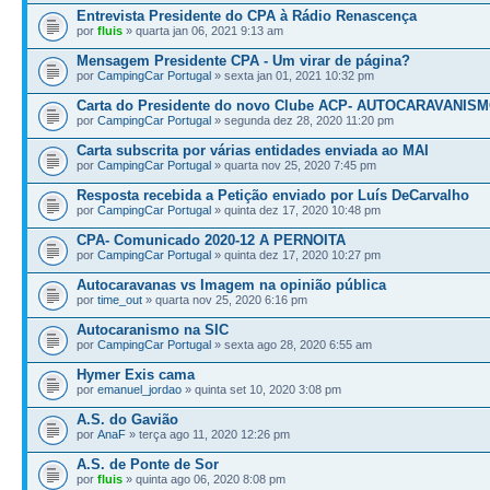
Entrevista Presidente do CPA à Rádio Renascença
por
fluis
» quarta jan 06, 2021 9:13 am
Mensagem Presidente CPA - Um virar de página?
por
CampingCar Portugal
» sexta jan 01, 2021 10:32 pm
Carta do Presidente do novo Clube ACP- AUTOCARAVANIS
por
CampingCar Portugal
» segunda dez 28, 2020 11:20 pm
Carta subscrita por várias entidades enviada ao MAI
por
CampingCar Portugal
» quarta nov 25, 2020 7:45 pm
Resposta recebida a Petição enviado por Luís DeCarvalho
por
CampingCar Portugal
» quinta dez 17, 2020 10:48 pm
CPA- Comunicado 2020-12 A PERNOITA
por
CampingCar Portugal
» quinta dez 17, 2020 10:27 pm
Autocaravanas vs Imagem na opinião pública
por
time_out
» quarta nov 25, 2020 6:16 pm
Autocaranismo na SIC
por
CampingCar Portugal
» sexta ago 28, 2020 6:55 am
Hymer Exis cama
por
emanuel_jordao
» quinta set 10, 2020 3:08 pm
A.S. do Gavião
por
AnaF
» terça ago 11, 2020 12:26 pm
A.S. de Ponte de Sor
por
fluis
» quinta ago 06, 2020 8:08 pm