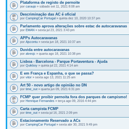
Plataforma de registo de pernoite
por
caraujo
» sábado set 11, 2021 8:08 am
Descriminação das AC é oficial
por
CampingCar Portugal
» quinta dez 10, 2020 10:37 pm
Parlamento aprova alterações sobre estac de autocaravanas
por
EMAN
» sexta jul 23, 2021 3:43 pm
APPs Autocaravanas
por
Ajscontu
» sexta jun 18, 2021 10:37 am
Duvida entre autocaravanas
por
alvesjc
» quarta ago 18, 2021 10:38 pm
Lisboa - Barcelona - Parque Portaventura - Ajuda
por
Quikboy
» quinta jul 22, 2021 4:14 am
E em França e Espanha, o que se passa?
por
vitor
» sexta ago 13, 2021 11:25 am
Art 50 - novo artigo de opinião no DN
por
time_out
» quarta jun 09, 2021 6:31 pm
FCMP quer proibir pernoita fora dos parques de campismo!
por
Henrique Fernandes
» terça ago 09, 2016 4:44 pm
Carta campista FCMP
por
time_out
» sexta jul 16, 2021 2:09 pm
Estacionamento Reservado a ACs
por
CampingCar Portugal
» sexta abr 30, 2021 9:49 pm