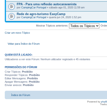
FPA - Para uma reflexão autocaravanista
por
CampingCar Portugal
» sábado ago 01, 2020 11:59 am
Rede de agro-turismo EasyCamp
por
CampingCar Portugal
» quarta jun 24, 2020 1:52 pm
Mostrar Tópicos anteriores:
Orde
Criar um novo Tópico
Voltar para Índice do Fórum
QUEM ESTÁ LIGADO:
Utilizadores a ver este Fórum: Nenhum utilizador registado e 45 visitantes
PERMISSÕES DO FÓRUM
Criar Tópicos:
Proibído
Responder Tópicos:
Proibído
Editar Mensagens:
Proibído
Apagar Mensagens:
Proibído
Enviar anexos:
Proibído
Índice do Fórum
Powered by
php
Tradu