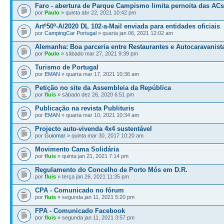
Faro - abertura de Parque Campismo limita pernoita das ACs
por
Paulo
» quinta abr 22, 2021 10:42 pm
Artº50º-A/2020 DL 102-a-Mail enviada para entidades oficiais
por
CampingCar Portugal
» quarta jan 06, 2021 12:02 am
Alemanha: Boa parceria entre Restaurantes e Autocaravanist
por
Paulo
» sábado mar 27, 2021 9:39 pm
Turismo de Portugal
por
EMAN
» quarta mar 17, 2021 10:36 am
Petição no site da Assembleia da República
por
fluis
» sábado dez 26, 2020 6:51 pm
Publicação na revista Publituris
por
EMAN
» quarta mar 10, 2021 10:34 am
Projecto auto-vivenda 4x4 sustentável
por
Guiomar
» quinta mar 30, 2017 10:20 am
Movimento Cama Solidária
por
fluis
» quinta jan 21, 2021 7:14 pm
Regulamento do Concelho de Porto Mós em D.R.
por
fluis
» terça jan 26, 2021 11:35 pm
CPA - Comunicado no fórum
por
fluis
» segunda jan 11, 2021 5:20 pm
FPA - Comunicado Facebook
por
fluis
» segunda jan 11, 2021 3:57 pm