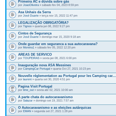
Primeira AC e dúvida sobre gás
por
JoaoOliveira
» sábado fev 04, 2023 8:59 pm
Asa Unhais da Serra
por
José Duarte
» terça nov 15, 2022 11:47 pm
LEGALIZAÇÃO OBRIGATÓRIA?
por
Tignoo
» quarta jun 08, 2022 9:27 pm
Cintos de Segurança
por
José Duarte
» domingo mar 15, 2020 9:18 am
Onde guardar em seguranca a sua autocaravana?
por
Moreira1
» sábado fev 05, 2022 12:20 pm
AREAS DE SERVICO
por
TOUPEIRAS
» sexta jan 08, 2021 6:00 pm
Inauguração nova ASA Messines
por
CampingCar Portugal
» quarta Oct 27, 2021 10:23 pm
Nouvelle réglementation au Portugal pour les Camping car...
por
laurent
» quarta set 30, 2020 4:51 pm
Pagina Visit Portugal
por
time_out
» sexta abr 02, 2021 10:00 am
A parte chata do autocaravanismo
por
Salazar
» domingo set 19, 2021 7:57 am
O Autocaravanismo e as eleições autárquicas
por
EMAN
» segunda set 27, 2021 1:28 pm