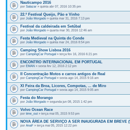
Nauticampo 2016
por
Salazar
» quinta abr 07, 2016 10:35 pm
22.º Festival Queijo, Pão e Vinho
por
João Morgado
» quinta mar 31, 2016 7:13 pm
Festival da caldeirada em Setúbal
por
João Morgado
» quarta mar 30, 2016 12:46 am
Festa Medieval na Quinta do Conde
por
João Morgado
» quinta mar 24, 2016 8:54 pm
Camping Show Lisboa 2016
por
CampingCar Portugal
» terça fev 16, 2016 6:21 pm
ENCONTRO INTERNACIONAL EM PORTUGAL
por
EMAN
» sexta fev 12, 2016 2:12 pm
II Concentração Motos e carros antigos de Real
por
CampingCar Portugal
» sexta ago 14, 2015 9:16 am
XI Feira da Broa, Licores, Compotas, ... de Miro
por
CampingCar Portugal
» sexta ago 14, 2015 9:05 am
Festa do Morango
por
João Morgado
» segunda jun 08, 2015 1:42 pm
Volvo Ocean Race
por
time_out
» terça mai 05, 2015 9:53 pm
NOVA ÁREA DE SERVIÇO A SER INAUGURADA EM BREVE (5
por
AnaF
» terça mai 05, 2015 12:22 pm