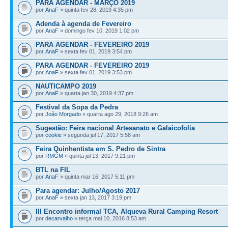
PARA AGENDAR - MARÇO 2019
por
AnaF
» quinta fev 28, 2019 4:35 pm
Adenda à agenda de Fevereiro
por
AnaF
» domingo fev 10, 2019 1:02 pm
PARA AGENDAR - FEVEREIRO 2019
por
AnaF
» sexta fev 01, 2019 3:54 pm
PARA AGENDAR - FEVEREIRO 2019
por
AnaF
» sexta fev 01, 2019 3:53 pm
NAUTICAMPO 2019
por
AnaF
» quarta jan 30, 2019 4:37 pm
Festival da Sopa da Pedra
por
João Morgado
» quarta ago 29, 2018 9:26 am
Sugestão: Feira nacional Artesanato e Galaicofolia
por
cookie
» segunda jul 17, 2017 5:58 am
Feira Quinhentista em S. Pedro de Sintra
por
RMGM
» quinta jul 13, 2017 9:21 pm
BTL na FIL
por
AnaF
» quinta mar 16, 2017 5:11 pm
Para agendar: Julho/Agosto 2017
por
AnaF
» sexta jan 13, 2017 3:19 pm
III Encontro informal TCA, Alqueva Rural Camping Resort
por
decarvalho
» terça mai 10, 2016 8:53 am