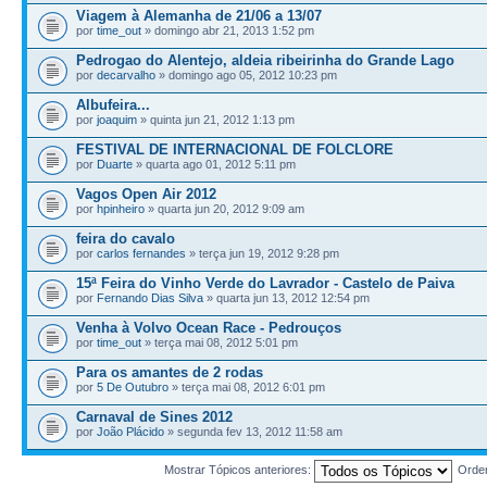
Viagem à Alemanha de 21/06 a 13/07
por
time_out
» domingo abr 21, 2013 1:52 pm
Pedrogao do Alentejo, aldeia ribeirinha do Grande Lago
por
decarvalho
» domingo ago 05, 2012 10:23 pm
Albufeira...
por
joaquim
» quinta jun 21, 2012 1:13 pm
FESTIVAL DE INTERNACIONAL DE FOLCLORE
por
Duarte
» quarta ago 01, 2012 5:11 pm
Vagos Open Air 2012
por
hpinheiro
» quarta jun 20, 2012 9:09 am
feira do cavalo
por
carlos fernandes
» terça jun 19, 2012 9:28 pm
15ª Feira do Vinho Verde do Lavrador - Castelo de Paiva
por
Fernando Dias Silva
» quarta jun 13, 2012 12:54 pm
Venha à Volvo Ocean Race - Pedrouços
por
time_out
» terça mai 08, 2012 5:01 pm
Para os amantes de 2 rodas
por
5 De Outubro
» terça mai 08, 2012 6:01 pm
Carnaval de Sines 2012
por
João Plácido
» segunda fev 13, 2012 11:58 am
Mostrar Tópicos anteriores:
Orde