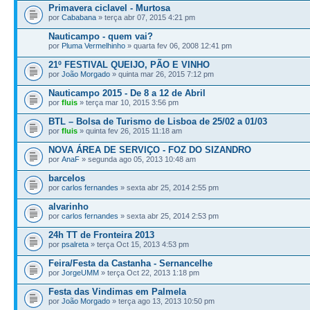
Primavera ciclavel - Murtosa
por
Cababana
» terça abr 07, 2015 4:21 pm
Nauticampo - quem vai?
por
Pluma Vermelhinho
» quarta fev 06, 2008 12:41 pm
21º FESTIVAL QUEIJO, PÃO E VINHO
por
João Morgado
» quinta mar 26, 2015 7:12 pm
Nauticampo 2015 - De 8 a 12 de Abril
por
fluis
» terça mar 10, 2015 3:56 pm
BTL – Bolsa de Turismo de Lisboa de 25/02 a 01/03
por
fluis
» quinta fev 26, 2015 11:18 am
NOVA ÁREA DE SERVIÇO - FOZ DO SIZANDRO
por
AnaF
» segunda ago 05, 2013 10:48 am
barcelos
por
carlos fernandes
» sexta abr 25, 2014 2:55 pm
alvarinho
por
carlos fernandes
» sexta abr 25, 2014 2:53 pm
24h TT de Fronteira 2013
por
psalreta
» terça Oct 15, 2013 4:53 pm
Feira/Festa da Castanha - Sernancelhe
por
JorgeUMM
» terça Oct 22, 2013 1:18 pm
Festa das Vindimas em Palmela
por
João Morgado
» terça ago 13, 2013 10:50 pm