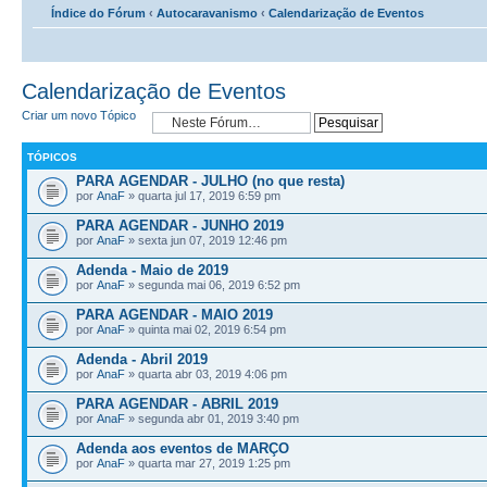
Índice do Fórum
‹
Autocaravanismo
‹
Calendarização de Eventos
Calendarização de Eventos
Criar um novo Tópico
TÓPICOS
PARA AGENDAR - JULHO (no que resta)
por
AnaF
» quarta jul 17, 2019 6:59 pm
PARA AGENDAR - JUNHO 2019
por
AnaF
» sexta jun 07, 2019 12:46 pm
Adenda - Maio de 2019
por
AnaF
» segunda mai 06, 2019 6:52 pm
PARA AGENDAR - MAIO 2019
por
AnaF
» quinta mai 02, 2019 6:54 pm
Adenda - Abril 2019
por
AnaF
» quarta abr 03, 2019 4:06 pm
PARA AGENDAR - ABRIL 2019
por
AnaF
» segunda abr 01, 2019 3:40 pm
Adenda aos eventos de MARÇO
por
AnaF
» quarta mar 27, 2019 1:25 pm