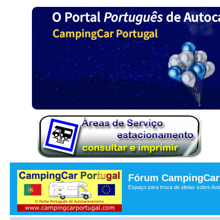
Fórum CampingCar 
Espaço para troca de ideias sobre Au