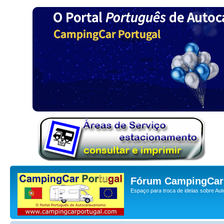
Fórum CampingCar 
Espaço para troca de ideias sobre Au