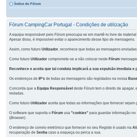
Índice do Fórum
Fórum CampingCar Portugal - Condições de utilização
A equipa responsável pelo Fórum preocupa-se em mantê-lo livre de material 
Apesar disso, é impossível evitar o aparecimento desse tipo de mensagens.
Assim, como futuro
Utilizador
, reconhece que todas as mensagens enviadas
Como futuro
Utilizador
compromete-se a não colocar neste
Fórum
mensagens
Reconhece e aceita que tal conduta implicará a sua expulsão imediata e
Os endereços de
IP’s
de todas as mensagens são registados na nossa
Base
Concorda que a
Equipa Responsável
deste Fórum tem o direito de apagar, 
violadas.
Como futuro
Utilizador
aceita que todas as informações que fornecer seja
O software que suporta o
Fórum
usa
”cookies”
para guardar informação no
(
Browser
).
O endereço de correio eletrónico que fornecer no seu Registo é usado na
At
recuperação de
Senha
caso a esqueça ou perca a sua.