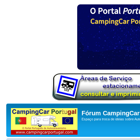
Fórum CampingCar 
Espaço para troca de ideias sobre Au