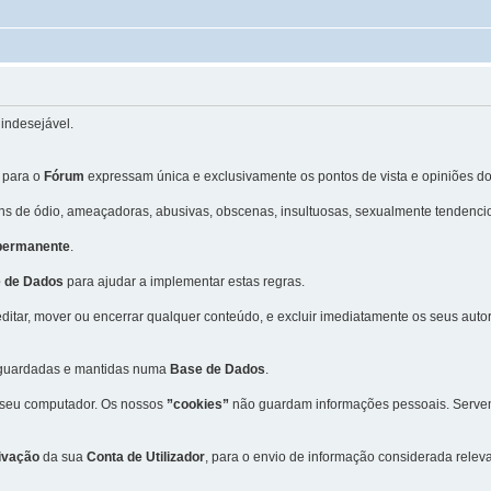
indesejável.
 para o
Fórum
expressam única e exclusivamente os pontos de vista e opiniões do
 de ódio, ameaçadoras, abusivas, obscenas, insultuosas, sexualmente tendencio
 permanente
.
 de Dados
para ajudar a implementar estas regras.
editar, mover ou encerrar qualquer conteúdo, e excluir imediatamente os seus aut
m guardadas e mantidas numa
Base de Dados
.
 seu computador. Os nossos
”cookies”
não guardam informações pessoais. Servem 
ivação
da sua
Conta de Utilizador
, para o envio de informação considerada rele