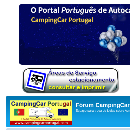
Fórum CampingCar 
Espaço para troca de ideias sobre Au