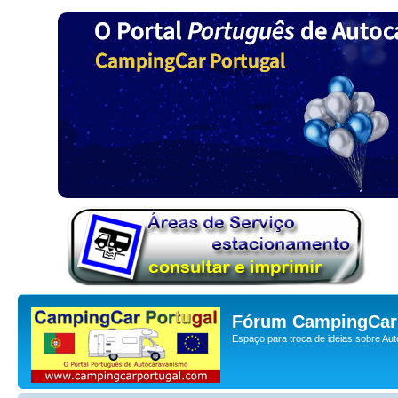
Fórum CampingCar 
Espaço para troca de ideias sobre Au