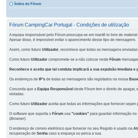
Índice do Fórum
Fórum CampingCar Portugal - Condições de utilização
A equipa responsável pelo Fórum preocupa-se em mantê-lo livre de material 
Apesar disso, é impossível evitar o aparecimento desse tipo de mensagens.
Assim, como futuro
Utilizador
, reconhece que todas as mensagens enviadas
Como futuro
Utilizador
compromete-se a não colocar neste
Fórum
mensagens
Reconhece e aceita que tal conduta implicará a sua expulsão imediata e
Os endereços de
IP’s
de todas as mensagens são registados na nossa
Base
Concorda que a
Equipa Responsável
deste Fórum tem o direito de apagar, 
violadas.
Como futuro
Utilizador
aceita que todas as informações que fornecer seja
O software que suporta o
Fórum
usa
”cookies”
para guardar informação no
(
Browser
).
O endereço de correio eletrónico que fornecer no seu Registo é usado na
At
recuperação de
Senha
caso a esqueça ou perca a sua.