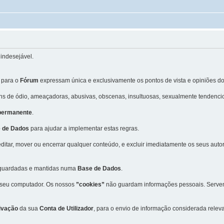
indesejável.
 para o
Fórum
expressam única e exclusivamente os pontos de vista e opiniões do
 de ódio, ameaçadoras, abusivas, obscenas, insultuosas, sexualmente tendencio
 permanente
.
 de Dados
para ajudar a implementar estas regras.
editar, mover ou encerrar qualquer conteúdo, e excluir imediatamente os seus aut
m guardadas e mantidas numa
Base de Dados
.
 seu computador. Os nossos
”cookies”
não guardam informações pessoais. Servem 
ivação
da sua
Conta de Utilizador
, para o envio de informação considerada rele