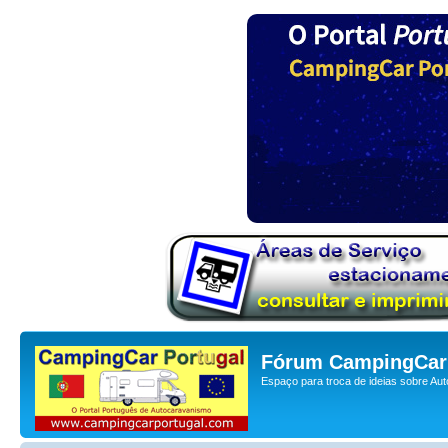
Fórum CampingCar 
Espaço para troca de ideias sobre Au