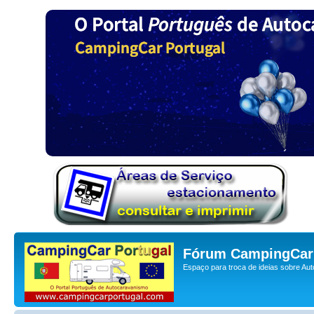
Fórum CampingCar 
Espaço para troca de ideias sobre Au