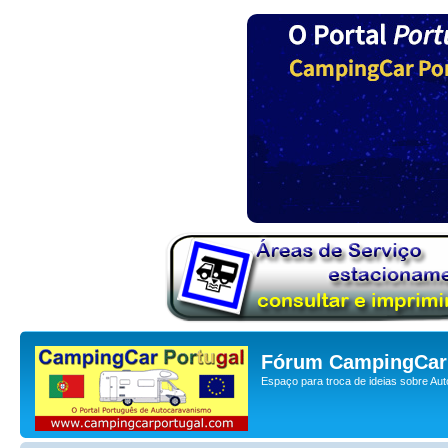
Fórum CampingCar 
Espaço para troca de ideias sobre Au