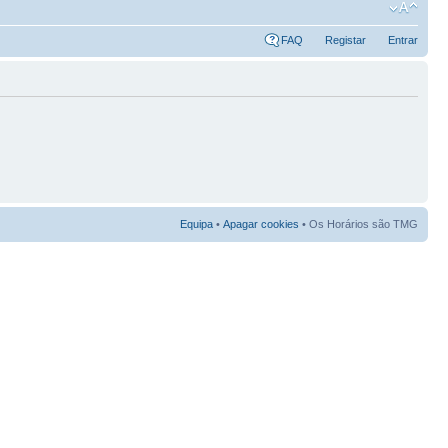
FAQ
Registar
Entrar
Equipa
•
Apagar cookies
• Os Horários são TMG