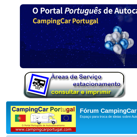
Fórum CampingCar 
Espaço para troca de ideias sobre Au