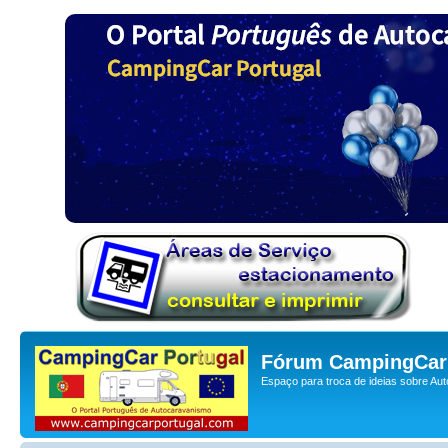
Fórum CampingCar 
Espaço para troca de ideias sobre Au