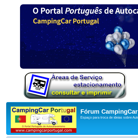
Fórum CampingCar 
Espaço para troca de ideias sobre Au