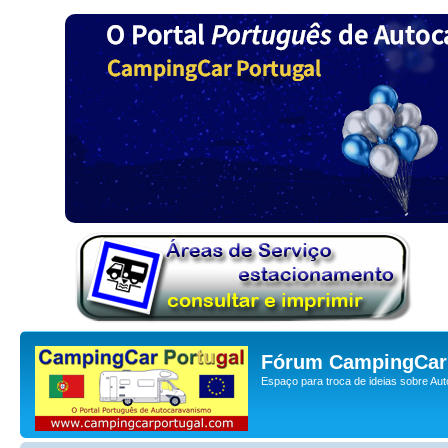
Fórum CampingCar 
Espaço para troca de ideias sobre Au