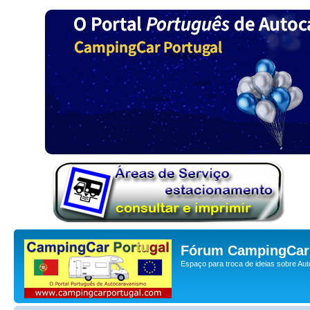
Fórum CampingCar 
Espaço para troca de ideias sobre Au