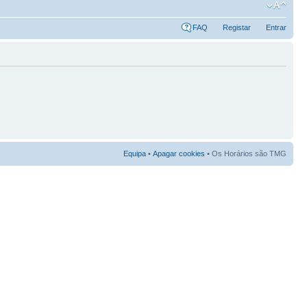
FAQ
Registar
Entrar
Equipa
•
Apagar cookies
• Os Horários são TMG