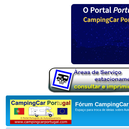
Fórum CampingCar 
Espaço para troca de ideias sobre Au