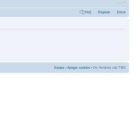
FAQ
Registar
Entrar
Equipa
•
Apagar cookies
• Os Horários são TMG