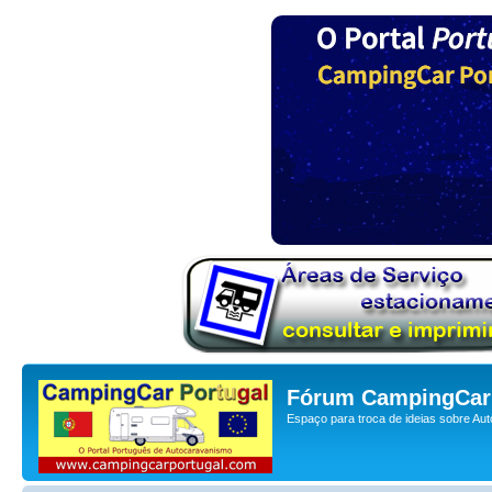
Fórum CampingCar 
Espaço para troca de ideias sobre Au