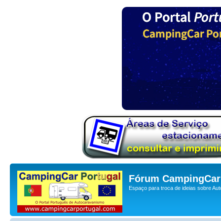
Fórum CampingCar 
Espaço para troca de ideias sobre Au