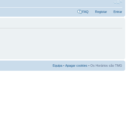
FAQ
Registar
Entrar
Equipa
•
Apagar cookies
• Os Horários são TMG