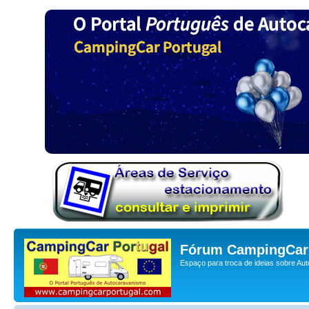
Fórum CampingCar 
Espaço para troca de ideias sobre Au