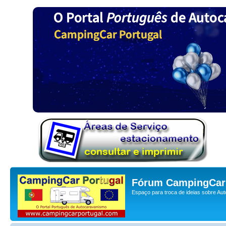
Fórum CampingCar 
Espaço para troca de ideias sobre Au