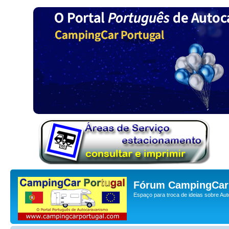
Fórum CampingCar 
Espaço para troca de ideias sobre Au