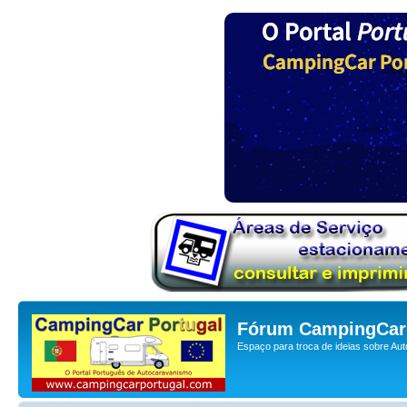
Fórum CampingCar 
Espaço para troca de ideias sobre Au