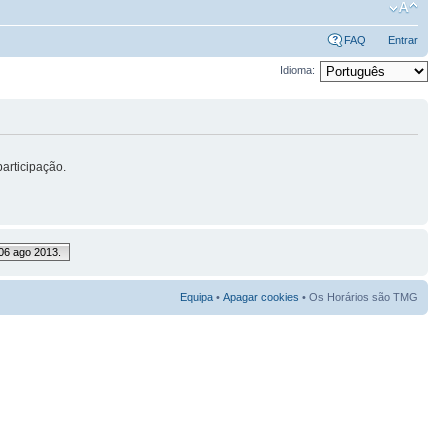
FAQ
Entrar
Idioma:
articipação.
06 ago 2013.
Equipa
•
Apagar cookies
• Os Horários são TMG