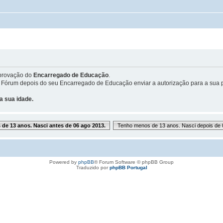
provação do
Encarregado de Educação
.
 Fórum depois do seu Encarregado de Educação enviar a autorização para a sua p
a sua idade.
de 13 anos. Nasci antes de 06 ago 2013.
Tenho menos de 13 anos. Nasci depois de 
Powered by
phpBB
® Forum Software © phpBB Group
Traduzido por
phpBB Portugal