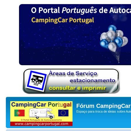
Fórum CampingCar 
Espaço para troca de ideias sobre Au