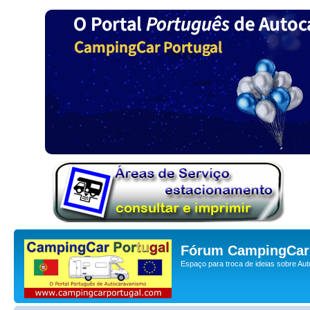
Fórum CampingCar 
Espaço para troca de ideias sobre Au