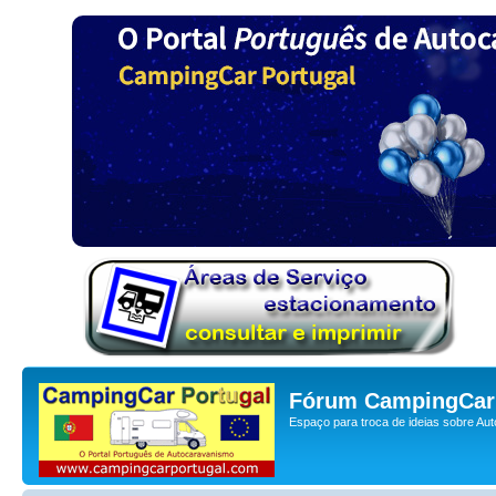
Fórum CampingCar 
Espaço para troca de ideias sobre Au